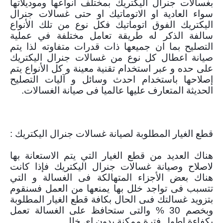
بغسالات جنرال اليكتريك بمختلف أنواعها وموديلاتها
سواء العادية او الاتوماتيك او حتى غسالات جنرال
اليكتريك الفوق اتوماتيك فكل نوع من تلك الأنواع
سالفة الذكر له طريقة تعامل مختلفة في عملية
التصليح بما ان جميعها ذات قدرات متفاوته لذا يتم
صيانة اعطال كل نوع من غسالات جنرال اليكتريك
على حده و عبر استخدام تقنية معينة و كل الأنواع يتم
إصلاحها باستخدام احدث وسائل و آليات التصليح
الحديثة المتعارف عليها عالميا فى صيانة الغسالات.
قطع الغيار المطلوبة لصيانة غسالات جنرال اليكتريك :
هناك العديد من قطع الغيار التي يتم الاستعانة بها
لاصلاح وصيانة غسالات جنرال اليكتريك فإذا كانت
هناك بعض الأجزاء المتهالكة فى الغسالة و التي
تتسبب فى تواجد خلل بها يمنعها من العمل فسنقوم
بتزويد غسالتك فىى الحال بكافة قطع الغيار المطلوبة
وبخصم 30 % والتى ستحافظ على الغسالة تعمل
بكفاءة اطول فترة ممكنة بدون اى خلل.